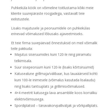
Puhkeküla köök on võimeline toitlustama kõiki meie
kliente suurepäraste roogadega, vastavalt teie
eelistustele.
Lisaks majutusele ja peoruumidele on puhkekülas
erinevad võimalused lõbusaks ajaveetmiseks.
Et teie firma suvepäevad õnnestuksid on meil võimalik
teile pakkuda:
Majutus siseruumides kuni 120-le ning piiramatu
telkimisala.
Suur sisepeoruum kuni 120-le (lisaks kõrtsiruumid)
Katusealune grillmaja/välibaar, kus lauaäärseid kohti
kuni 100-le inimesele (võimalus kasutada lisalaudu)
ning lisaks tantsuplats ja grillimisvõimalused.
4×4 meetrit katusega lava ansamblile koos korraliku
elektrivõimsusega.
Spordiplatsid – tänavakorvpalliväljak ja võrkpalliplats.